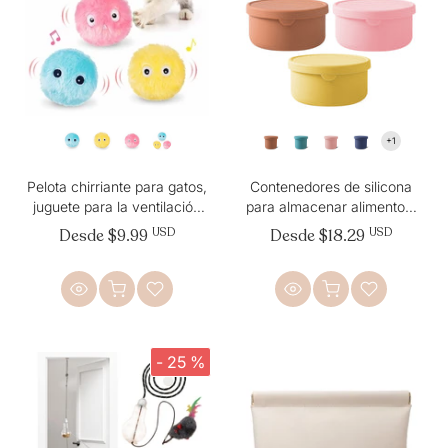
Pelota chirriante para gatos,
Contenedores de silicona
juguete para la ventilación
para almacenar alimentos,
de los gatos
loncheras
Desde
$9.99
USD
Desde
$18.29
USD
- 25 %