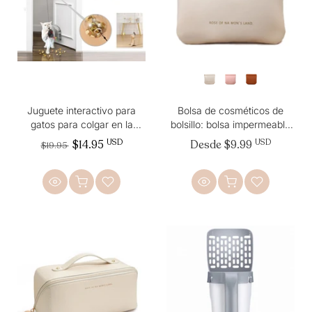
Juguete interactivo para
Bolsa de cosméticos de
gatos para colgar en la
bolsillo: bolsa impermeable
puerta, dispensador de
para guardar el cable de
$14.95
USD
Desde
$9.99
USD
$19.95
golosinas para gatos con un
carga de los AirPods
juguete estimulante para
ratas