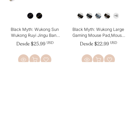
Black Myth: Wukong Sun
Black Myth: Wukong Large
Wukong Ruyi Jingu Bang
Gaming Mouse Pad,Mouse
alloy Weapon Ornaments
Pad Gaming 31.5 x 11.8 in
Desde
$25.99
USD
Desde
$22.99
USD
Toy
Mouse Mat Desk Pad,Large
Desk Mat
- 43 %