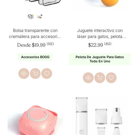
Bolsa transparente con
Juguete interactivo con
cremallera para accesorios
láser para gatos, pelota
para bolso de playa BOGG
rodante activa para gatos de
Desde
$19.99
USD
$22.99
USD
(paquete de 3)
interior
Accesorios BOGG
Pelota De Juguete Para Gatos
Todo En Uno