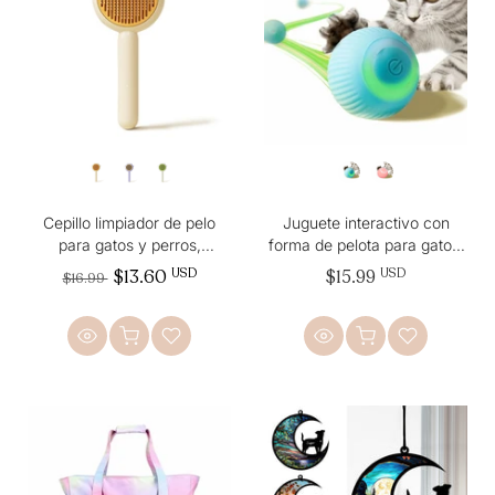
Cepillo limpiador de pelo
Juguete interactivo con
para gatos y perros,
forma de pelota para gatos,
herramienta de aseo eficaz
juguete con forma de pelota
$13.60
USD
$15.99
USD
$16.99
para pelo largo y corto
que se mueve
automáticamente 360°