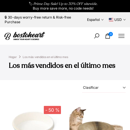
🏷️
Prime Day Sale! Up to 30% OFF sitewide.
Saltar
Buy more save more, no code needs!
al
contenido
🔒 30-days worry-free return & Risk-free
Español
USD
Purchase
0
Hogar
Los más vendidos en el último mes
Los más vendidos en el último mes
Clasificar
- 50 %