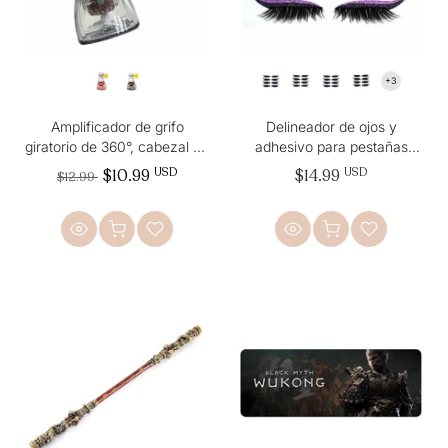
Amplificador de grifo
Delineador de ojos y
giratorio de 360°, cabezal de
adhesivo para pestañas
filtro
reutilizable 2 en 1 con
$10.99
USD
$14.99
USD
$12.99
purpurina