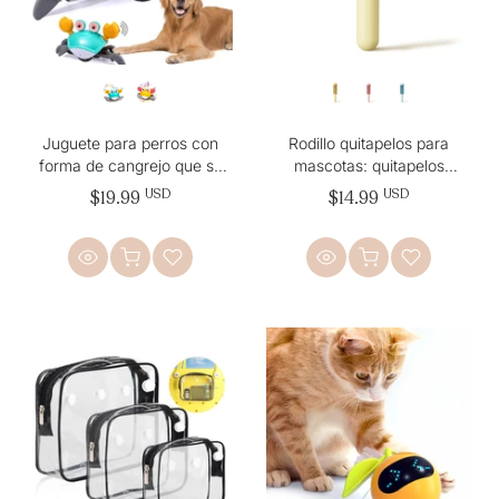
Juguete para perros con
Rodillo quitapelos para
forma de cangrejo que se
mascotas: quitapelos
escapa y sensor para evitar
reutilizable para gatos y
$19.99
USD
$14.99
USD
obstáculos
perros para muebles