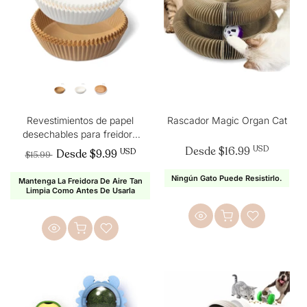
Revestimientos de papel
Rascador Magic Organ Cat
desechables para freidora
de aire de 6.3 - 7.9 in,
Desde
$16.99
USD
Desde
$9.99
USD
$15.99
redondos, 100 piezas
Ningún Gato Puede Resistirlo.
Mantenga La Freidora De Aire Tan
Limpia Como Antes De Usarla