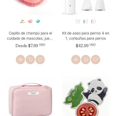
Cepillo de champú para el
Kit de aseo para perros 4 en
cuidado de mascotas, juego
1, cortaúñas para perros
familiar, paquete de 3
Desde
$7.99
USD
$42.99
USD