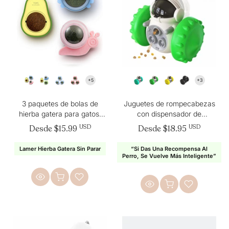
3 paquetes de bolas de
Juguetes de rompecabezas
hierba gatera para gatos,
con dispensador de
juguetes comestibles de
golosinas, comedero lento,
Desde
$15.99
USD
Desde
$18.95
USD
hierba gatera para montar
juguete de entrenamiento
en la pared
intelectual para mascotas
Lamer Hierba Gatera Sin Parar
“Si Das Una Recompensa Al
Perro, Se Vuelve Más Inteligente”