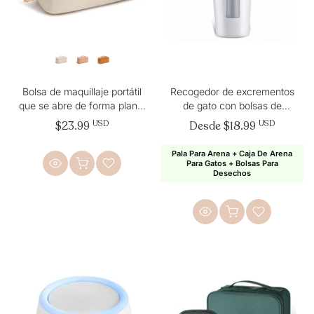
Bolsa de maquillaje portátil
Recogedor de excrementos
que se abre de forma plana,
de gato con bolsas de
bolsa de cosméticos de
basura
$23.99
USD
Desde
$18.99
USD
viaje de gran capacidad
Pala Para Arena + Caja De Arena
Para Gatos + Bolsas Para
Desechos