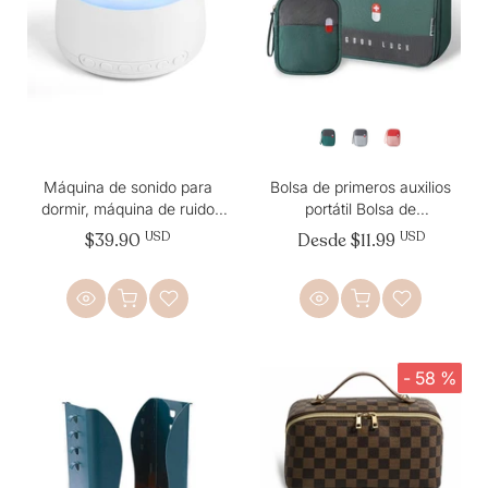
Máquina de sonido para
Bolsa de primeros auxilios
dormir, máquina de ruido
portátil Bolsa de
blanco
almacenamiento de
$39.90
USD
Desde
$11.99
USD
medicamentos
- 58 %