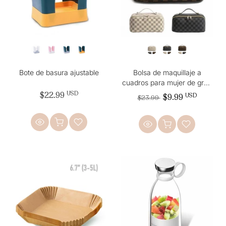
Bote de basura ajustable
Bolsa de maquillaje a
cuadros para mujer de gran
capacidad, de piel sintética,
$22.99
USD
$9.99
USD
$23.99
resistente al agua