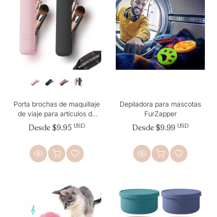
Porta brochas de maquillaje
Depiladora para mascotas
de viaje para artículos de
FurZapper
tocador de tamaño de viaje
Desde
$9.95
USD
Desde
$9.99
USD