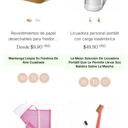
Revestimientos de papel
Licuadora personal portátil
desechables para freidoras
con carga inalámbrica
de aire de 6,7 a 7,9
Desde
$9.90
USD
$49.90
USD
pulgadas, cuadrados
Mantenga Limpia Su Freidora De
La Mejor Solución De Licuadora
Aire Cuadrada
Portátil Que Le Permite Llevar Sus
Batidos Sobre La Marcha