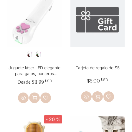
Juguete láser LED elegante
Tarjeta de regalo de $5
para gatos, punteros
proyectados aptos para
$5.00
USD
Desde
$11.99
USD
felinos
- 20 %