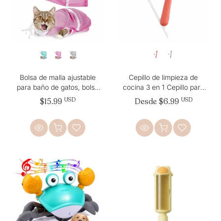
Bolsa de malla ajustable
Cepillo de limpieza de
para baño de gatos, bolsa
cocina 3 en 1 Cepillo para
de sujeción
estufa de gas
$15.99
USD
Desde
$6.99
USD