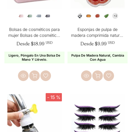
Bolsas de cosméticos para
Esponjas de pulpa de
mujer Bolsas de cosméticos
madera comprimida natural,
de viaje portátiles
paquete de 5 a 20
Desde
$18.99
USD
Desde
$9.99
USD
Ligero, Póngalo En Una Bolsa De
Pulpa De Madera Natural, Cambia
Mano Y Llévelo.
Con Agua
- 15 %