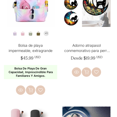
Bolsa de playa
Adorno atrapasol
impermeable, extragrande
conmemorativo para perro
personalizado Regalo de
$45.99
USD
Desde
$19.99
USD
simpatía por la pérdida de
un perro para amantes de
Bolsa De Playa De Gran
los perros
Capacidad, Imprescindible Para
Familiares Y Amigos.